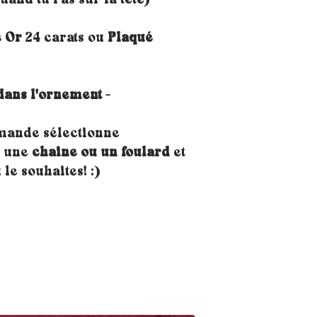
and tu l'as sur la tête)
 Or
24 carats ou
Plaqué
dans l'ornement -
mande sélectionne
, une
chaine ou un foulard
et
 le souhaites! :)