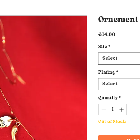
Ornement 
Price
€14.00
Site
*
Select
Plating
*
Select
Quantity
*
Out of Stock