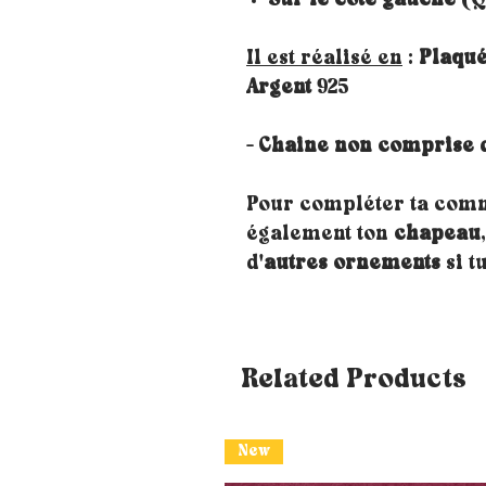
Sur le coté gauche
(Qu
Il est réalisé en
:
Plaqué
Argent
925
- Chaine non comprise 
Pour compléter ta com
également ton
chapeau
d'
autres ornements
si tu
Related Products
New