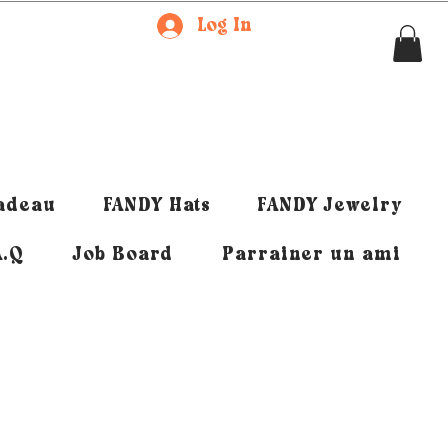
Log In
cadeau
FANDY Hats
FANDY Jewelry
A.Q
Job Board
Parrainer un ami