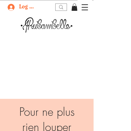
Log In
Pour ne plus
rien louper