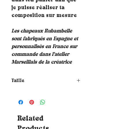
dans ton panier afin que
je puisse réaliser ta
composition sur mesure
Les chapeaux Rubambelle
sont fabriqués en Espagne et
personnalisés en France sur
commande dans l'atelier
Marseillais de la créatrice
Taille
Comment choisir la taille de
ton chapeau ?
Pour connaitre ta
taille, il te suffit de placer un
mètre ruban autour de ta tête où
tu souhaites que le chapeau
Related
repose (à hauteur du front et à
Products
environ 1cm au-dessus de tes