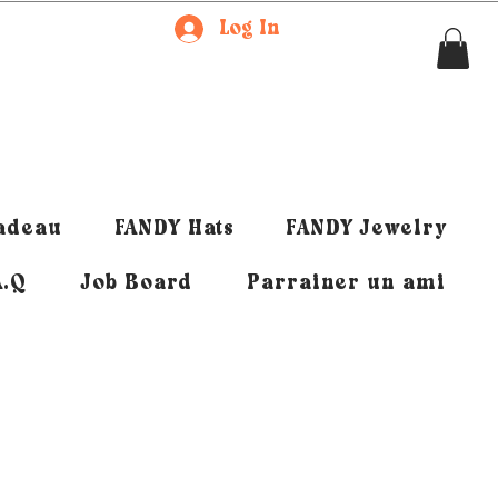
Log In
cadeau
FANDY Hats
FANDY Jewelry
A.Q
Job Board
Parrainer un ami