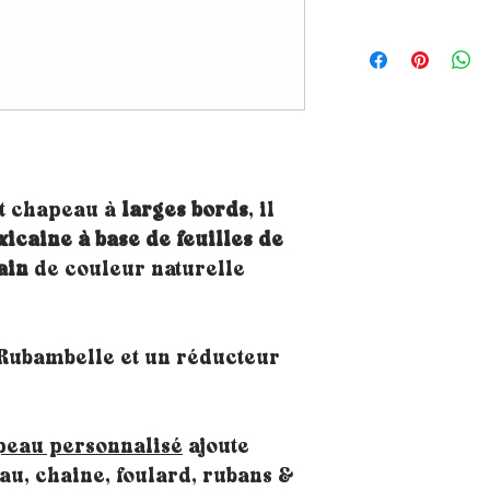
Comment choisir l
connaitre ta taille
mètre ruban autour
que le chapeau rep
environ 1cm au-des
Astuces : Si tu n'
utiliser un bout d
apposer sur une s
nt chapeau à
larges bords
, il
mètre de bricolag
xicaine à base de feuilles de
repère. Si la mes
tailles, opte natu
ain
de couleur naturelle
Tu connaîtras donc
Un doute sur ta ta
 Rubambelle et un réducteur
pour une taille s
commande de chap
bandes qui te per
taille. Pour les in
peau personnalisé
ajoute
suffit de les plac
chapeau, sur le de
u, chaine, foulard, rubans &