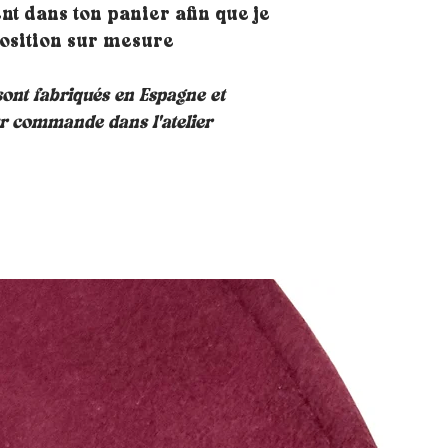
qu´une paire de b
 dans ton panier afin que je
la taille d’1 cm.
position sur mesure
ont fabriqués en Espagne et
r commande dans l'atelier