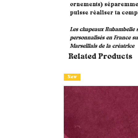
ornements) séparemment
puisse réaliser ta com
Les chapeaux Rubambelle s
personnalisés en France su
Marseillais de la créatrice
Related Products
New