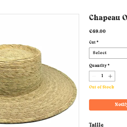
Chapeau 
Price
€69.00
Cut
*
Select
Quantity
*
Out of Stock
Notif
Taille