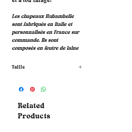
et à ton image!
Les chapeaux Rubambelle
sont fabriqués en Italie et
personnalisés en France sur
commande. Ils sont
composés en feutre de laine
Taille
Comment choisir la taille de
ton chapeau ?
Pour connaitre ta
taille, il te suffit de placer un
mètre ruban autour de ta tête où
tu souhaites que le chapeau
Related
repose (à hauteur du front et à
Products
environ 1cm au-dessus de tes
oreilles) - Astuces : Si tu n'as
pas de mètre ruban, tu peux