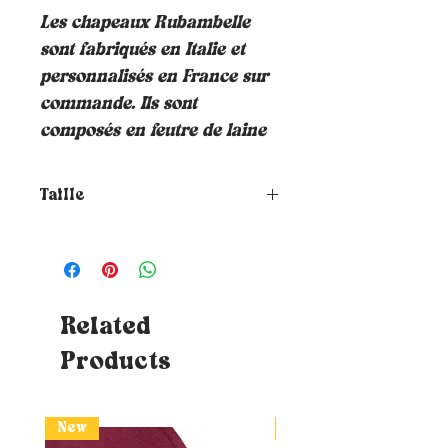
Les chapeaux Rubambelle
sont fabriqués en Italie et
personnalisés en France sur
commande. Ils sont
composés en feutre de laine
Taille
Comment choisir la taille de
ton chapeau ?
Pour connaitre ta
taille, il te suffit de placer un
mètre ruban autour de ta tête où
tu souhaites que le chapeau
Related
repose (à hauteur du front et à
Products
environ 1cm au-dessus de tes
oreilles) - Astuces : Si tu n'as
pas de mètre ruban, tu peux
utiliser un bout de ficelle qui te
New
New
faudra ensuite apposer sur une