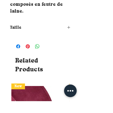
composés en feutre de
laine.
Taille
Comment choisir la taille de
ton chapeau ?
Pour connaitre ta
taille, il te suffit de placer un
mètre ruban autour de ta tête où
tu souhaites que le chapeau
Related
repose (à hauteur du front et à
Products
environ 1cm au-dessus de tes
oreilles) - Astuces : Si tu n'as
pas de mètre ruban, tu peux
utiliser un bout de ficelle qui te
New
New
faudra ensuite apposer sur une
surface mesurable (règle ou
mètre de bricolage classique)
sans perdre le repère. Si la
mesure balance entre deux