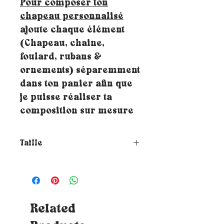
Pour composer ton
chapeau personnalisé
ajoute chaque élément
(Chapeau, chaine,
foulard, rubans &
ornements) séparemment
dans ton panier afin que
je puisse réaliser ta
composition sur mesure
Taille
Comment choisir la taille de
ton chapeau ?
Pour connaitre ta
taille, il te suffit de placer un
mètre ruban autour de ta tête où
tu souhaites que le chapeau
Related
repose (à hauteur du front et à