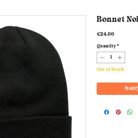
Bonnet No
Price
€24.00
Quantity
*
Out of Stock
Notif