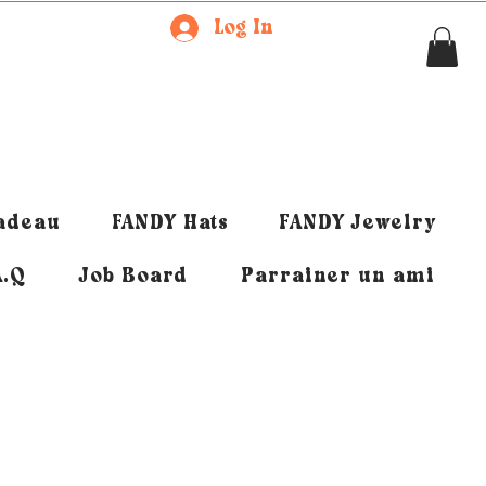
Log In
cadeau
FANDY Hats
FANDY Jewelry
A.Q
Job Board
Parrainer un ami