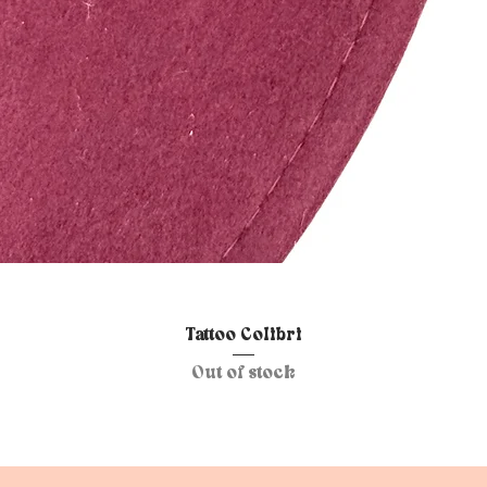
Quick View
Tattoo Colibri
Out of stock