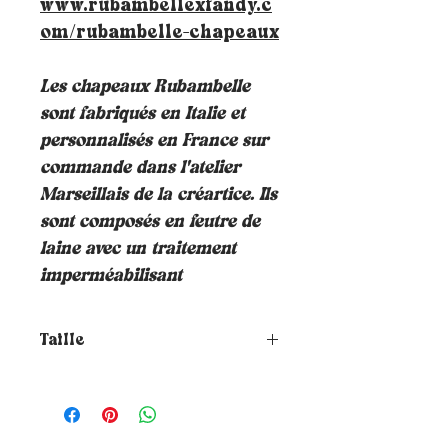
www.rubambellexfandy.c
om/rubambelle-chapeaux
Les chapeaux Rubambelle
sont fabriqués en Italie et
personnalisés en France sur
commande dans l'atelier
Marseillais de la créartice. Ils
sont composés en feutre de
laine avec un traitement
imperméabilisant
Taille
Comment choisir la taille de
ton chapeau ?
Pour connaitre ta
taille, il te suffit de placer un
mètre ruban autour de ta tête où