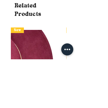
tu souhaites que le chapeau
Related
repose (à hauteur du front et à
Products
environ 1cm au-dessus de tes
oreilles) - Astuces : Si tu n'as
pas de mètre ruban, tu peux
utiliser un bout de ficelle qui te
New
New
faudra ensuite apposer sur une
surface mesurable (règle ou
mètre de bricolage classique)
sans perdre le repère. Si la
mesure balance entre deux
tailles, opte naturellement pour
la plus grande. Tu connaîtras
donc ton tour de tête!
Un doute sur ta taille?
Je te
conseille d’opter pour une
taille supérieur, car avec
chaque commande de chapeau
tu recevras une paire de bandes
qui te permettra d´ajuster