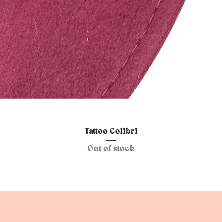
Quick View
Tattoo Colibri
Out of stock