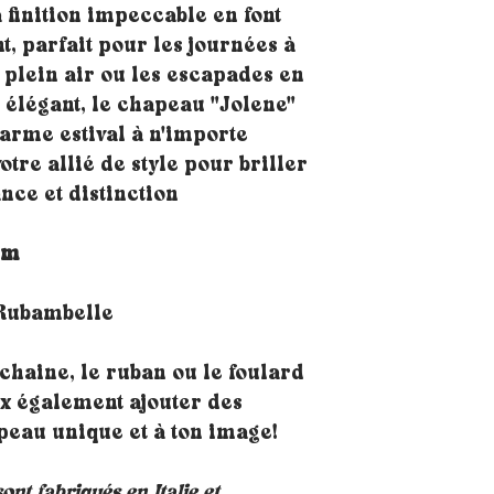
 finition impeccable en font
t, parfait pour les journées à
en plein air ou les escapades en
et élégant, le chapeau "Jolene"
arme estival à n'importe
otre allié de style pour briller
ance et distinction
cm
 Rubambelle
 chaine, le ruban ou le foulard
ux également ajouter des
eau unique et à ton image!
nt fabriqués en Italie et