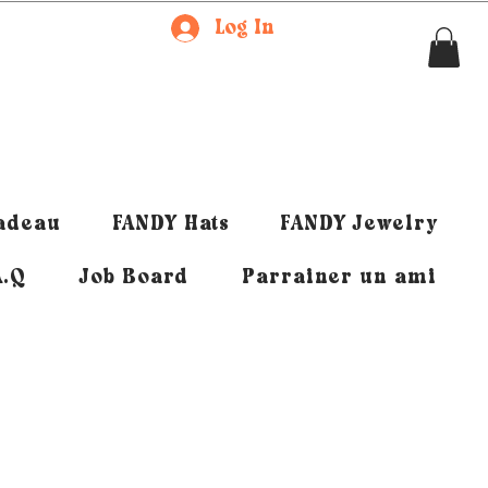
Log In
cadeau
FANDY Hats
FANDY Jewelry
A.Q
Job Board
Parrainer un ami