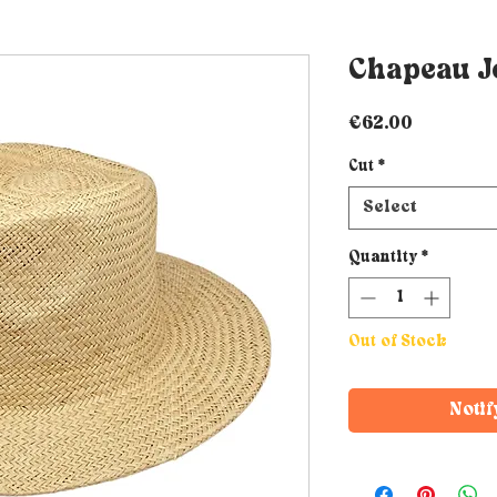
Chapeau J
Price
€62.00
Cut
*
Select
Quantity
*
Out of Stock
Notif