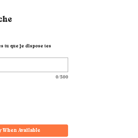
che
 tu que je dispose tes
0/500
y When Available