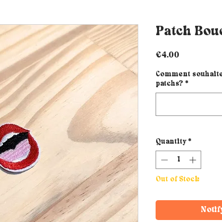
Patch Bou
Price
€4.00
Comment souhaites
patchs?
*
Quantity
*
Out of Stock
Notif