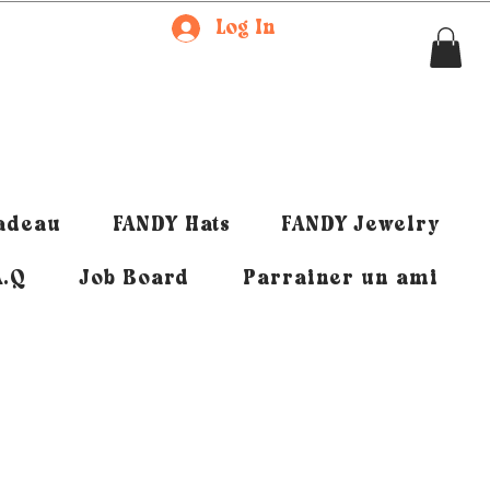
Log In
cadeau
FANDY Hats
FANDY Jewelry
A.Q
Job Board
Parrainer un ami