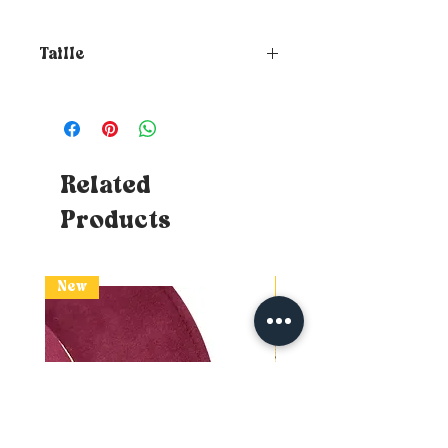
Taille
Comment choisir la taille de
ton chapeau ?
Pour connaitre ta
taille, il te suffit de placer un
mètre ruban autour de ta tête où
tu souhaites que le chapeau
Related
repose (à hauteur du front et à
Products
environ 1cm au-dessus de tes
oreilles) - Astuces : Si tu n'as
pas de mètre ruban, tu peux
utiliser un bout de ficelle qui te
New
New
faudra ensuite apposer sur une
surface mesurable (règle ou
mètre de bricolage classique)
sans perdre le repère. Si la
mesure balance entre deux
tailles, opte naturellement pour
la plus grande. Tu connaîtras