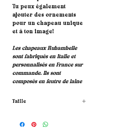
Tu peux également
ajouter des ornements
pour un chapeau unique
et à ton image!
Les chapeaux Rubambelle
sont fabriqués en Italie et
personnalisés en France sur
commande. Ils sont
composés en feutre de laine
Taille
Comment choisir la taille de
ton chapeau ?
Pour connaitre ta
taille, il te suffit de placer un
mètre ruban autour de ta tête où