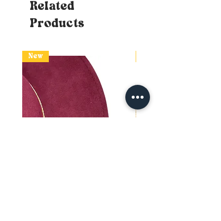
tu souhaites que le chapeau
Related
repose (à hauteur du front et à
Products
environ 1cm au-dessus de tes
oreilles) - Astuces : Si tu n'as
pas de mètre ruban, tu peux
utiliser un bout de ficelle qui te
New
New
faudra ensuite apposer sur une
surface mesurable (règle ou
mètre de bricolage classique)
sans perdre le repère. Si la
mesure balance entre deux
tailles, opte naturellement pour
la plus grande. Tu connaîtras
donc ton tour de tête!
Un doute sur ta taille?
Je te
conseille d’opter pour une
taille supérieur, car avec
chaque commande de chapeau
tu recevras une paire de bandes
qui te permettra d´ajuster
facilement sa taille. Pour les