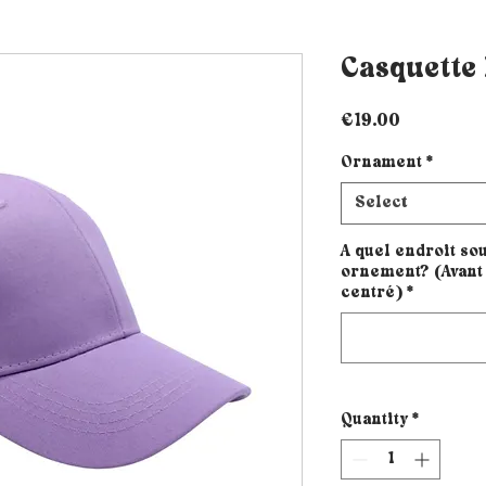
Casquette 
Price
€19.00
Ornament
*
Select
A quel endroit sou
ornement? (Avant 
centré)
*
Quantity
*