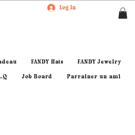
Log In
cadeau
FANDY Hats
FANDY Jewelry
A.Q
Job Board
Parrainer un ami